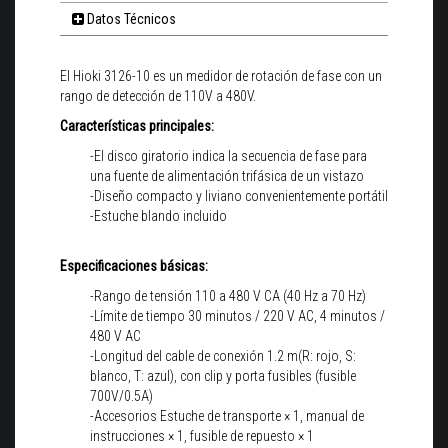
Datos Técnicos
El Hioki 3126-10 es un medidor de rotación de fase con un
rango de detección de 110V a 480V.
Características principales:
-El disco giratorio indica la secuencia de fase para
una fuente de alimentación trifásica de un vistazo
-Diseño compacto y liviano convenientemente portátil
-Estuche blando incluido
Especificaciones básicas:
-Rango de tensión 110 a 480 V CA (40 Hz a 70 Hz)
-Límite de tiempo 30 minutos / 220 V AC, 4 minutos /
480 V AC
-Longitud del cable de conexión 1.2 m(R: rojo, S:
blanco, T: azul), con clip y porta fusibles (fusible
700V/0.5A)
-Accesorios Estuche de transporte × 1, manual de
instrucciones × 1, fusible de repuesto × 1