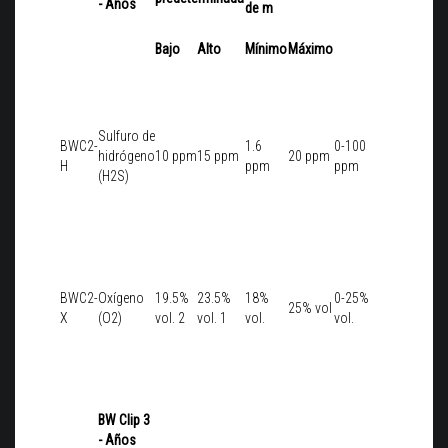
- Años
de m
Bajo
Alto
Mínimo
Máximo
Sulfuro de
BWC2-
1.6
0-100
hidrógeno
10 ppm
15 ppm
20 ppm
H
ppm
ppm
(H2S)
BWC2-
Oxígeno
19.5%
23.5%
18%
0-25%
25% vol
X
(O2)
vol. 2
vol. 1
vol.
vol.
BW Clip 3
- Años