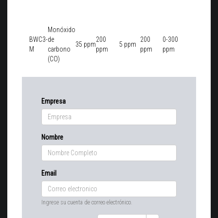
Monóxido
BWC3-
de
200
200
0-300
35 ppm
5 ppm
M
carbono
ppm
ppm
ppm
(CO)
Empresa
Nombre
Email
Ingrese su cuenta de correo electrónico.