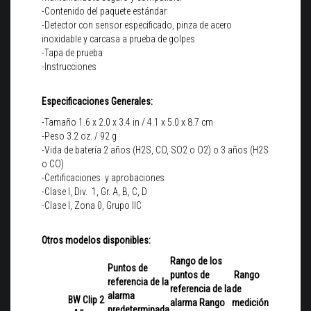
-Contenido del paquete estándar
-Detector con sensor especificado, pinza de acero
inoxidable y carcasa a prueba de golpes
-Tapa de prueba
-Instrucciones
Especificaciones Generales:
-Tamaño 1.6 x 2.0 x 3.4 in / 4.1 x 5.0 x 8.7 cm
-Peso 3.2 oz. / 92 g
-Vida de batería 2 años (H2S, CO, SO2 o O2) o 3 años (H2S
o CO)
-Certificaciones y aprobaciones
-Clase I, Div. 1, Gr. A, B, C, D
-Clase I, Zona 0, Grupo IIC
Otros modelos disponibles:
Rango de los
Puntos de
puntos de
Rango
referencia de la
referencia de la
de
alarma
BW Clip 2
alarma Rango
medición
predeterminada