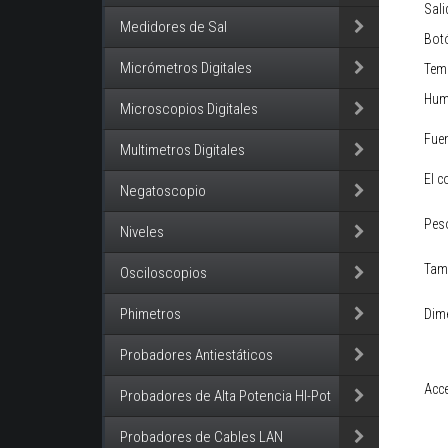
Sali
Medidores de Sal
Botó
Micrómetros Digitales
Tem
Hum
Microscopios Digitales
Fuen
Multimetros Digitales
El c
Negatoscopio
Pes
Niveles
Tama
Osciloscopios
Phimetros
Dim
Probadores Antiestáticos
Acce
Probadores de Alta Potencia HI-Pot
Probadores de Cables LAN