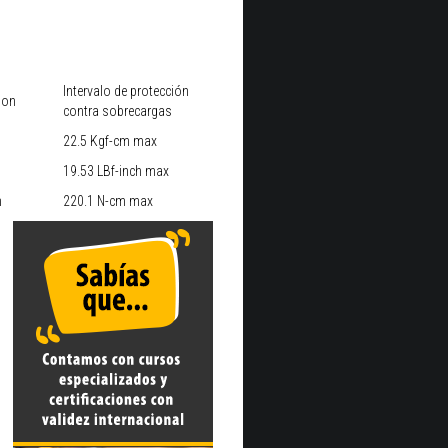
Intervalo de protección
ion
contra sobrecargas
22.5 Kgf-cm max
19.53 LBf-inch max
m
220.1 N-cm max