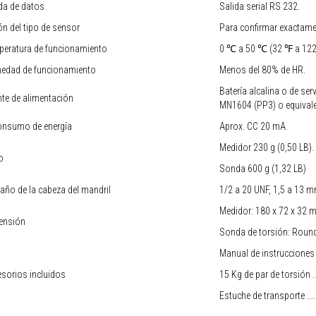
da de datos
Salida serial RS 232.
n del tipo de sensor
Para confirmar exactamen
peratura de funcionamiento
0 ℃ a 50 ℃ (32 ℉ a 12
edad de funcionamiento
Menos del 80% de HR.
Batería alcalina o de ser
te de alimentación
MN1604 (PP3) o equivale
onsumo de energía
Aprox. CC 20 mA.
Medidor 230 g (0,50 LB).
o
Sonda 600 g (1,32 LB)
ño de la cabeza del mandril
1/2 a 20 UNF, 1,5 a 13 
Medidor: 180 x 72 x 32 m
ensión
Sonda de torsión: Roun
Manual de instrucciones ...
sorios incluidos
15 Kg de par de torsión ....
Estuche de transporte ........