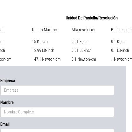
Unidad De Pantalla/Resolución
dad
Rango Máximo
Alta resolución
Baja resoluc
cm
15 Kg-cm
0.01 kg-cm
0.1 Kg-cm
nch
12.99 LB-inch
0.01 LB-inch
0.1 LB-inch
ton-cm
147.1 Newton-cm
0.1 Newton-cm
1 Newton-c
Empresa
Nombre
Email