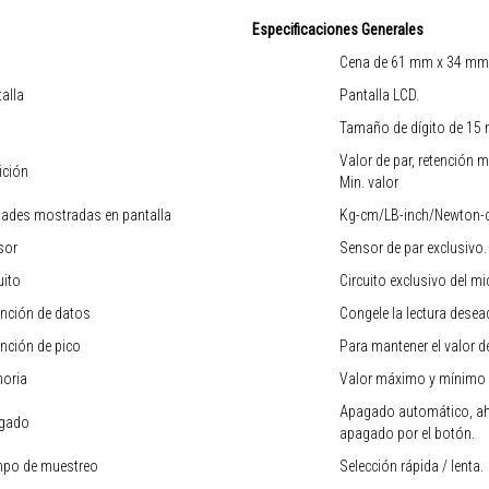
Especificaciones Generales
Cena de 61 mm x 34 mm
alla
Pantalla LCD.
Tamaño de dígito de 15 
Valor de par, retención 
ición
Min. valor
dades mostradas en pantalla
Kg-cm/LB-inch/Newton-
sor
Sensor de par exclusivo.
uito
Circuito exclusivo del m
nción de datos
Congele la lectura desea
nción de pico
Para mantener el valor d
oria
Valor máximo y mínimo
Apagado automático, aho
gado
apagado por el botón.
mpo de muestreo
Selección rápida / lenta.