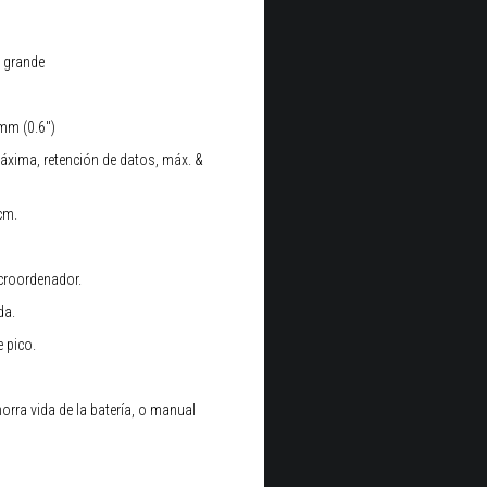
 grande
mm (0.6")
máxima, retención de datos, máx. &
cm.
icroordenador.
da.
e pico.
rra vida de la batería, o manual