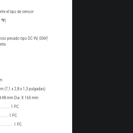
te el tipo de sensor
2 ℉)
vicio pesado tipo DC 9V, 006P,
nte.
mm
m (7,1 x 2,8 x 1,3 pulgadas)
d 48 mm Dia. X 160 mm.
........ 1 PC
....... 1 PC.
........... 1 PC.