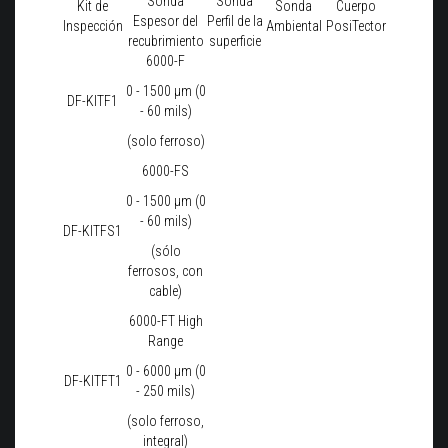
Sonda
Sonda
Kit de
Sonda
Cuerpo
Espesor del
Perfil de la
Inspección
Ambiental
PosiTector
recubrimiento
superficie
6000-F
0 - 1500 μm (0
DF-KITF1
- 60 mils)
(solo ferroso)
6000-FS
0 - 1500 μm (0
- 60 mils)
DF-KITFS1
(sólo
ferrosos, con
cable)
6000-FT High
Range
0 - 6000 μm (0
DF-KITFT1
- 250 mils)
(solo ferroso,
integral)