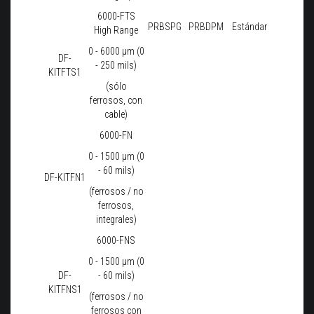
6000-FTS
PRBSPG
PRBDPM
Estándar
High Range
0 - 6000 μm (0
DF-
- 250 mils)
KITFTS1
(sólo
ferrosos, con
cable)
6000-FN
0 - 1500 μm (0
- 60 mils)
DF-KITFN1
(ferrosos / no
ferrosos,
integrales)
6000-FNS
0 - 1500 μm (0
DF-
- 60 mils)
KITFNS1
(ferrosos / no
ferrosos con