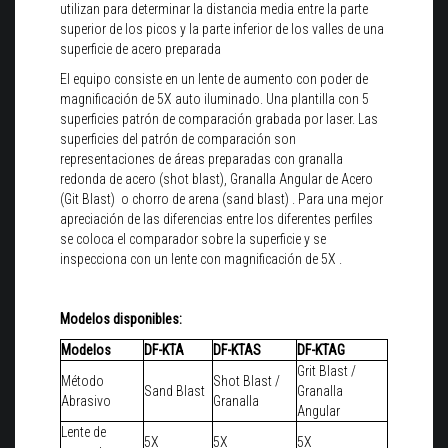
utilizan para determinar la distancia media entre la parte
superior de los picos y la parte inferior de los valles de una
superficie de acero preparada
El equipo consiste en un lente de aumento con poder de
magnificación de 5X auto iluminado. Una plantilla con 5
superficies patrón de comparación grabada por laser. Las
superficies del patrón de comparación son
representaciones de áreas preparadas con granalla
redonda de acero (shot blast), Granalla Angular de Acero
(Git Blast) o chorro de arena (sand blast) . Para una mejor
apreciación de las diferencias entre los diferentes perfiles
se coloca el comparador sobre la superficie y se
inspecciona con un lente con magnificación de 5X .
Modelos disponibles:
Modelos
DF-KTA
DF-KTAS
DF-KTAG
Grit Blast /
Método
Shot Blast /
Sand Blast
Granalla
Abrasivo
Granalla
Angular
Lente de
5X
5X
5X