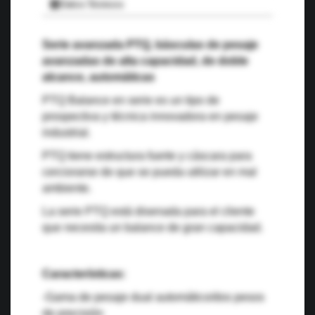
Datos Técnicos
Serie avanzada PTQ, básculas de pesaje
avanzadas de alta capacidad, de doble
alcance, automáticas
PTQ Balance en serie es un tipo de
prospectiva y técnica innovadora en pesaje
industrial.
PTQ tiene estructura fuerte y cáscara para
cerciorarse de que se pueda utilizar en mal
ambiente.
La serie PTQ está disenada para el cliente
que necesita un balance de gran capacidad.
Características:
-Gama de pesaje dual automático/dos pesos
de precisión