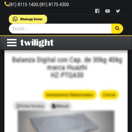
(81) 8115-1400
/
(81) 8173-4300
Balanza Digital con Cap. de 30kg 40kg
marca Huazhi
HZ-PTQA30
Instrumentos Relacionados
Cotizar
Ficha Tecnica
Manual