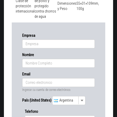
Clase de
de polvo y
Dimensiones
55×31×109mm,
protección
protegido
y Peso
100g
internacional
contra chorros
de agua
Empresa
Nombre
Email
Ingrese su cuenta de correo electrónico.
País (United States)
Argentina
Telefono