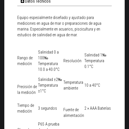
Datos Técnicos
Equipo especialmente diseñado y ajustado para
mediciones en agua de mar o preparaciones de agua
marina. Especialmente en acuarios, piscicultura y en
estudios de salinidad en agua de mar.
Salinidad 0 a
Salinidad 1‰
Rango de
100‰
Resolución
Temperatura
medición
Temperatura
0.1°C
10.0 a 40.0°C
Salinidad ±2‰
Temperatura
Temperatura
10 a 40°C
Precisión de
ambiente
±1°C
la medición
Tiempo de
3 segundos
2 × AAA Baterías
Fuente de
medición
alimentación
P65 A prueba