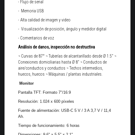
- Flujo de senal
- Memoria USB
-
Alta calidad de imagen y video
-
Visualización de posición, ángulo y medidor digital
- Comentarios de voz
Análisis de danos, inspección no destructiva
¬ Curvas de 87°
¬ Tuberías de alcantarillado desde Ø 1.5"
¬
Conexiones domiciliarias hasta Ø 8"
¬ Conductos de
aire/conductos y conductos
¬ Techos intermedios,
huecos, huecos
¬ Máquinas / plantas industriales.
Monitor
Pantalla
TFT:
Formato 7"/16:9
Resolución: 1.024 x 600 píxeles
Fuente de alimentación: USB-C 5 V / 3 A 3,7 V / 11,4
Ah.
Tiempo de funcionamiento: 6 horas
Dimensiones: 9,6" x 5,5" x 2,1"