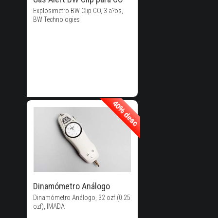
Explosimetro BW Clip CO, 3 a?os,
BW Technologies
40% desc
40% desc
40% de
Descuento!
Dinamómetro Análogo
Dinamómetro Análogo, 32 ozf (0.25
ozf), IMADA