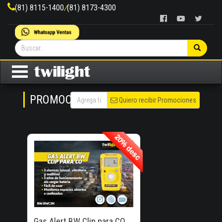
(81) 8115-1400
/
(81) 8173-4300
PROMOCIONES
Quiero recibir Promociones
20% desc
20% desc
20% de
Descuento!
Gas Alert BW Clip para CO