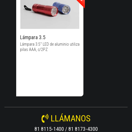
40% de
Descuento!
Lámpara 3.5
Lámpara 3.5" LED de aluminio utiliza
pilas AAA, c/2PZ
LLÁMANOS
81 8115-1400 / 81 8173-4300