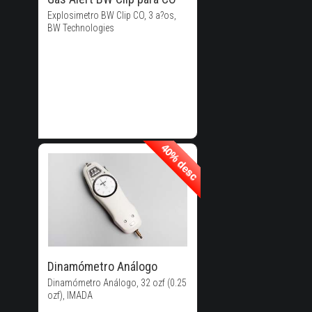
Explosimetro BW Clip CO, 3 a?os,
BW Technologies
40% desc
40% desc
40% de
Descuento!
Dinamómetro Análogo
Dinamómetro Análogo, 32 ozf (0.25
ozf), IMADA