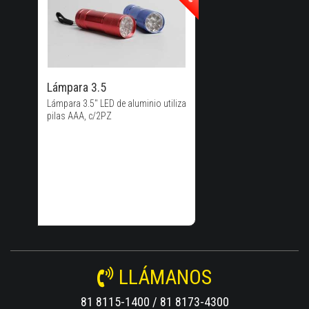
40% de
Descuento!
Lámpara 3.5
Lámpara 3.5" LED de aluminio utiliza
pilas AAA, c/2PZ
LLÁMANOS
81 8115-1400 / 81 8173-4300