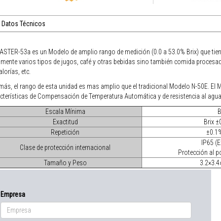
Datos Técnicos
ASTER-53a es un Modelo de amplio rango de medición (0.0 a 53.0% Brix) que tien
mente varios tipos de jugos, café y otras bebidas sino también comida proces
alorías, etc.
ás, el rango de esta unidad es mas amplio que el tradicional Modelo N-50E. El
cterísticas de Compensación de Temperatura Automática y de resistencia al agua
Escala Mínima
B
Exactitud
Brix ±
Repetición
±0.1
IP65 (E
Clase de protección internacional
Protección al p
Tamaño y Peso
3.2×3.4
Empresa