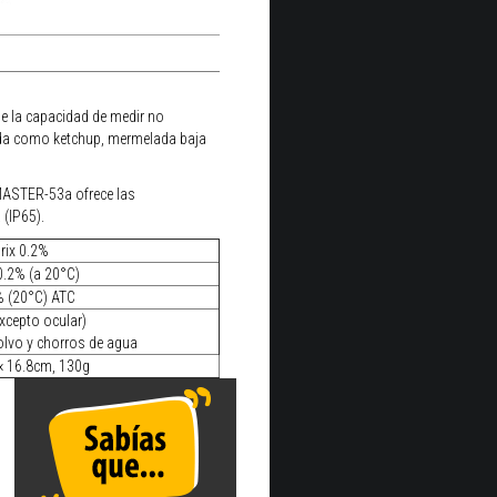
e la capacidad de medir no
ada como ketchup, mermelada baja
 MASTER-53a ofrece las
 (IP65).
rix 0.2%
0.2% (a 20°C)
% (20°C) ATC
xcepto ocular)
olvo y chorros de agua
× 16.8cm, 130g