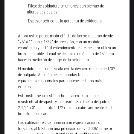
-Filete de soldadura en uniones con piernas de
alturas desiguales
-Espesor teórico de la garganta de soldadura
Ahora usted puede medir el filete de las soldaduras desde
1/8" a 1" con ± 1/32" de precisión, con un medidor
económico y de fácil entendimiento. Este medidor utiliza un
brazo ajustable, el cual se desliza a un ángulo de 45° para
hacer la medición del largo de la soldadura.
El medidor tiene una escala con la división mínima de 1/32
de pulgada. Además tiene grabadas tablas de
equivalencias decimales para obtener lecturas más
exactas.
Este instrumento está hecho de acero inoxidable,
resistente al desgaste y la erosión. Su diseño delgado de
2-1/4" x 3" pesa solo 1-1/2 onzas y cabe fácilmente en el
bolsillo de su camisa.
Los calibradores se fabrican con especificaciones
trazables al NIST con una precisión de +/- 0.006" o mejor