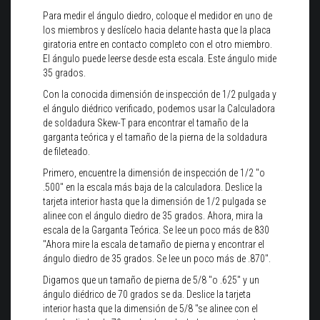
Para medir el ángulo diedro, coloque el medidor en uno de
los miembros y deslícelo hacia delante hasta que la placa
giratoria entre en contacto completo con el otro miembro.
El ángulo puede leerse desde esta escala. Este ángulo mide
35 grados.
Con la conocida dimensión de inspección de 1/2 pulgada y
el ángulo diédrico verificado, podemos usar la Calculadora
de soldadura Skew-T para encontrar el tamaño de la
garganta teórica y el tamaño de la pierna de la soldadura
de fileteado.
Primero, encuentre la dimensión de inspección de 1/2 "o
.500" en la escala más baja de la calculadora. Deslice la
tarjeta interior hasta que la dimensión de 1/2 pulgada se
alinee con el ángulo diedro de 35 grados. Ahora, mira la
escala de la Garganta Teórica. Se lee un poco más de 830
"Ahora mire la escala de tamaño de pierna y encontrar el
ángulo diedro de 35 grados. Se lee un poco más de .870".
Digamos que un tamaño de pierna de 5/8 "o .625" y un
ángulo diédrico de 70 grados se da. Deslice la tarjeta
interior hasta que la dimensión de 5/8 "se alinee con el