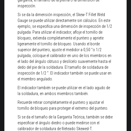
garganta, el tamaño de la pierna o la dimensión de
inspección.
Si se da la dimensión inspección, el Skew-T Fillet Weld
Gauge se puede utilizar directamente sin cálculos. En este
ejemplo, se especifica una dimensión de inspección de 1/2
pulgada. Para utilizar el indicador, afloje el tornillo de
bloqueo, extienda completamente el puntero y apriete
ligeramente el tornillo de bloqueo. Usando el borde
superior del puntero, ajuste el medidor a 0,50 "o 1/2
pulgada, coloque el calibrador en uno de los miembros en
el lado del ángulo obtuso y deslícelo suavemente hasta el
dedo del pie de la soldadura. El tamaño de soldadura de
inspección de 1/2 ". El indicador también se puede usar en
el miembro angulado.
El indicador también se puede utilizar en el lado agudo de
la soldadura, en ambos miembros también.
Recuerde retirar completamente el puntero y ajustar el
tornillo de bloqueo para proteger el extremo del puntero.
Si se da el tamaño de la Garganta Teórica, también se debe
especificar el ángulo diedro o puede medirse con el
calibrador de soldadura de fileteado Skewed-T.