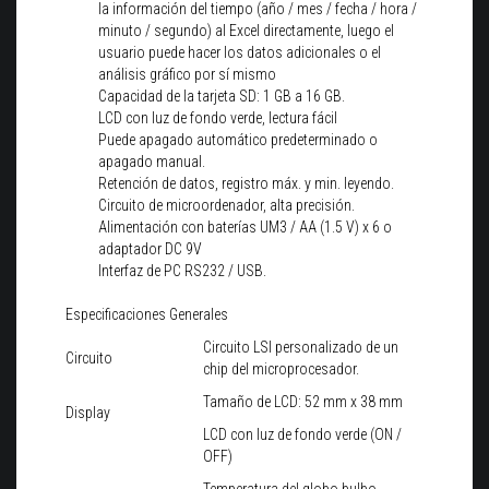
la información del tiempo (año / mes / fecha / hora /
minuto / segundo) al Excel directamente, luego el
usuario puede hacer los datos adicionales o el
análisis gráfico por sí mismo
Capacidad de la tarjeta SD: 1 GB a 16 GB.
LCD con luz de fondo verde, lectura fácil
Puede apagado automático predeterminado o
apagado manual.
Retención de datos, registro máx. y min. leyendo.
Circuito de microordenador, alta precisión.
Alimentación con baterías UM3 / AA (1.5 V) x 6 o
adaptador DC 9V
Interfaz de PC RS232 / USB.
Especificaciones Generales
Circuito LSI personalizado de un
Circuito
chip del microprocesador.
Tamaño de LCD: 52 mm x 38 mm
Display
LCD con luz de fondo verde (ON /
OFF)