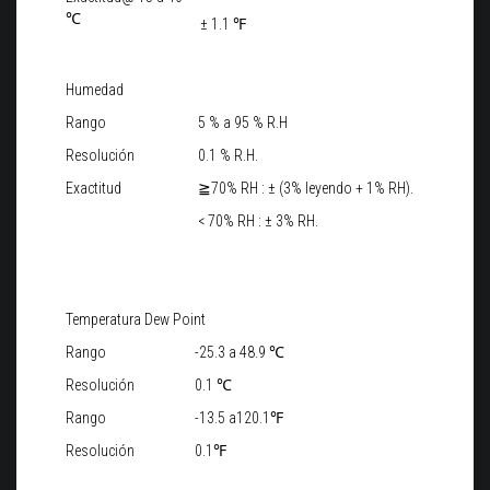
℃
± 1.1 ℉
Humedad
Rango
5 % a 95 % R.H
Resolución
0.1 % R.H.
Exactitud
≧70% RH : ± (3% leyendo + 1% RH).
< 70% RH : ± 3% RH.
Temperatura Dew Point
Rango
-25.3 a 48.9 ℃
Resolución
0.1 ℃
Rango
-13.5 a120.1℉
Resolución
0.1℉