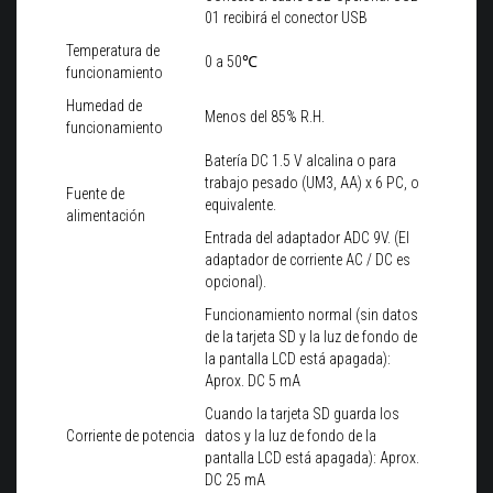
01 recibirá el conector USB
Temperatura de
0 a 50℃
funcionamiento
Humedad de
Menos del 85% R.H.
funcionamiento
Batería DC 1.5 V alcalina o para
trabajo pesado (UM3, AA) x 6 PC, o
Fuente de
equivalente.
alimentación
Entrada del adaptador ADC 9V. (El
adaptador de corriente AC / DC es
opcional).
Funcionamiento normal (sin datos
de la tarjeta SD y la luz de fondo de
la pantalla LCD está apagada):
Aprox. DC 5 mA
Cuando la tarjeta SD guarda los
Corriente de potencia
datos y la luz de fondo de la
pantalla LCD está apagada): Aprox.
DC 25 mA