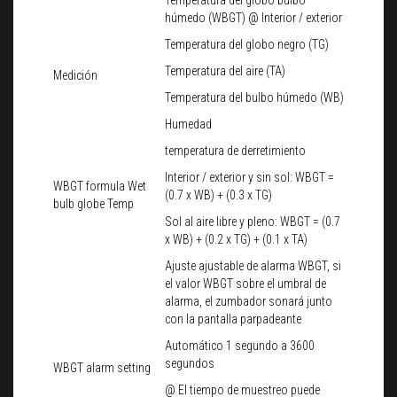
Temperatura del globo bulbo
húmedo (WBGT) @ Interior / exterior
Temperatura del globo negro (TG)
Temperatura del aire (TA)
Medición
Temperatura del bulbo húmedo (WB)
Humedad
temperatura de derretimiento
Interior / exterior y sin sol: WBGT =
WBGT formula Wet
(0.7 x WB) + (0.3 x TG)
bulb globe Temp
Sol al aire libre y pleno: WBGT = (0.7
x WB) + (0.2 x TG) + (0.1 x TA)
Ajuste ajustable de alarma WBGT, si
el valor WBGT sobre el umbral de
alarma, el zumbador sonará junto
con la pantalla parpadeante
Automático 1 segundo a 3600
segundos
WBGT alarm setting
@ El tiempo de muestreo puede