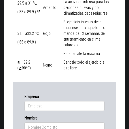
La actividad intensa para las
29.5 a 31 ℃
Amarillo
personas nuevas y no
( 88 a 89.9 ) ℉
climatizadas debe reducirse.
El ejercicio intenso debe
reducirse para aquellos con
31.1 a32.2 ℃
Rojo
menos de 12 semanas de
entrenamiento en clima
( 88 a 89.9 )
caluroso.
Estar en alerta máxima
≧ 32.2
Cancele todo el ejercicio al
Negro
(≧90℉)
aire libre.
Empresa
Nombre