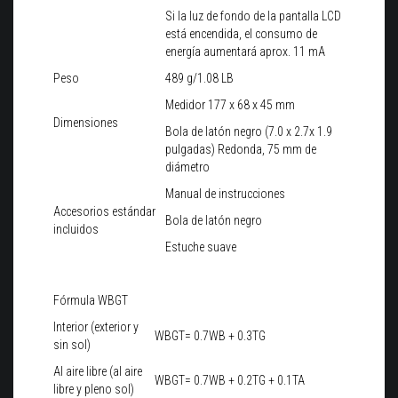
Si la luz de fondo de la pantalla LCD
está encendida, el consumo de
energía aumentará aprox. 11 mA
Peso
489 g/1.08 LB
Medidor 177 x 68 x 45 mm
Dimensiones
Bola de latón negro (7.0 x 2.7x 1.9
pulgadas) Redonda, 75 mm de
diámetro
Manual de instrucciones
Accesorios estándar
Bola de latón negro
incluidos
Estuche suave
Fórmula WBGT
Interior (exterior y
WBGT= 0.7WB + 0.3TG
sin sol)
Al aire libre (al aire
WBGT= 0.7WB + 0.2TG + 0.1TA
libre y pleno sol)