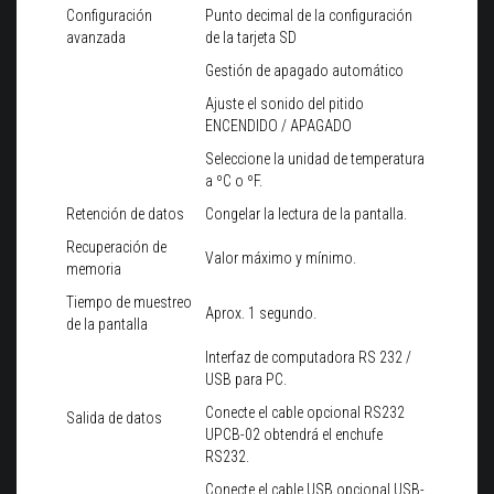
Configuración
Punto decimal de la configuración
avanzada
de la tarjeta SD
Gestión de apagado automático
Ajuste el sonido del pitido
ENCENDIDO / APAGADO
Seleccione la unidad de temperatura
a ºC o ºF.
Retención de datos
Congelar la lectura de la pantalla.
Recuperación de
Valor máximo y mínimo.
memoria
Tiempo de muestreo
Aprox. 1 segundo.
de la pantalla
Interfaz de computadora RS 232 /
USB para PC.
Conecte el cable opcional RS232
Salida de datos
UPCB-02 obtendrá el enchufe
RS232.
Conecte el cable USB opcional USB-