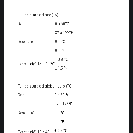
Temperatura del aire (TA)
Rango
0 a 50℃
32 a 122℉
Resolución
0.1 ℃
0.1 ℉
± 0.8 ℃
Exactitud@ 15 a 40 ℃
± 1.5 ℉
Temperatura del globo negro (TG)
Rango
0 a 80 ℃
32 a 176℉
Resolución
0.1 ℃
0.1 ℉
± 0.6 ℃
Exactitud@ 15 a 40