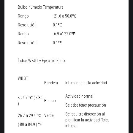
Bulbo húmedo Temperatura
Rango
-21.6 a 50.0℃
Resolución
0.1℃
Rango
-6.9 a122.0℉
Resolución
0.1℉
Índice WBGT y Ejercicio Físico
WBGT
Bandera
Intensidad de la actividad
Actividad normal
< 26.7 ℃ ( < 80
Blanco
)
Se debe tener precaución
Se requiere discreción al
26.7 a 29.4 ℃
Verde
planificar la actividad física
( 80 a 84.9 ) ℉
intensa.