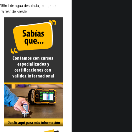
200ml de agua destilada, jeringa de
a test de Bresle.