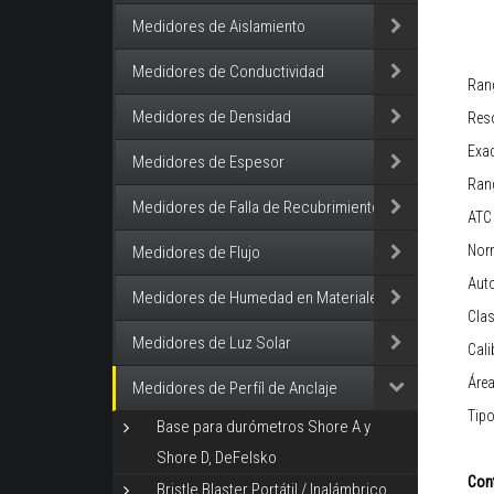
Medidores de Aislamiento
Medidores de Conductividad
Ran
Medidores de Densidad
Res
Exac
Medidores de Espesor
Ran
Medidores de Falla de Recubrimiento
ATC
Nor
Medidores de Flujo
Aut
Medidores de Humedad en Materiales
Clas
Medidores de Luz Solar
Cali
Área
Medidores de Perfíl de Anclaje
Tipo
Base para durómetros Shore A y
Shore D, DeFelsko
Cont
Bristle Blaster Portátil / Inalámbrico