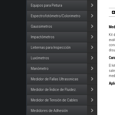
Equipos para Pintura
Espectrofotómetro/Colorimetro
Gaussimetros
Medi
Kit 
Impactómetros
eval
cond
Linternas para Inspección
disu
Cara
Luxómetros
El k
Manómetro
sale
medi
Medidor de Fallas Ultrasonicas
Apli
Medidor de Índice de Fluidez.
Medidor de Tensión de Cables
Medidores de Adhesión