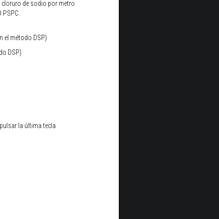
 cloruro de sodio por metro
MO PSPC.
n el método DSP)
odo DSP)
ulsar la última tecla