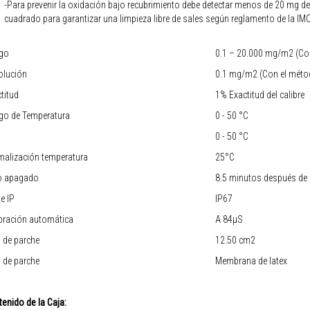
-Para prevenir la oxidación bajo recubrimiento debe detectar menos de 20 mg de
cuadrado para garantizar una limpieza libre de sales según reglamento de la I
go
0.1 – 20.000 mg/m2 (Co
olución
0.1 mg/m2 (Con el mét
titud
1% Exactitud del calibre
go de Temperatura
0 - 50 °C
0 - 50 °C
malización temperatura
25°C
o apagado
8.5 minutos después de p
e IP
IP67
bración automática
A 84µS
 de parche
12.50 cm2
 de parche
Membrana de latex
enido de la Caja: