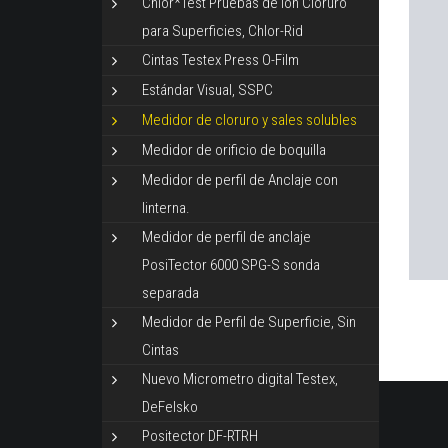
Chlor*Test Pruebas de Ion Cloruro
para Superficies, Chlor-Rid
Cintas Testex Press O-Film
Estándar Visual, SSPC
Medidor de cloruro y sales solubles
Medidor de orificio de boquilla
Medidor de perfil de Anclaje con
linterna.
Medidor de perfil de anclaje
PosiTector 6000 SPG-S sonda
separada
Medidor de Perfil de Superficie, Sin
Cintas
Nuevo Micrometro digital Testex,
DeFelsko
Positector DF-RTRH