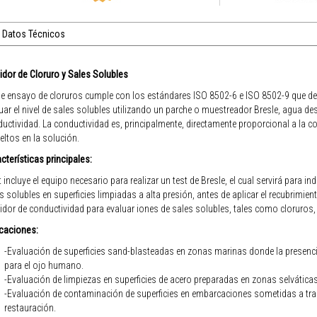
Datos Técnicos
dor de Cloruro y Sales Solubles
de ensayo de cloruros cumple con los estándares ISO 8502-6 e ISO 8502-9 que de
uar el nivel de sales solubles utilizando un parche o muestreador Bresle, agua de
uctividad. La conductividad es, principalmente, directamente proporcional a la c
eltos en la solución.
cterísticas principales:
it incluye el equipo necesario para realizar un test de Bresle, el cual servirá para 
s solubles en superficies limpiadas a alta presión, antes de aplicar el recubrimient
dor de conductividad para evaluar iones de sales solubles, tales como cloruros, 
caciones:
-Evaluación de superficies sand-blasteadas en zonas marinas donde la presencia
para el ojo humano.
-Evaluación de limpiezas en superficies de acero preparadas en zonas selváticas
-Evaluación de contaminación de superficies en embarcaciones sometidas a tr
restauración.