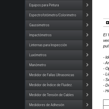
Equipos para Pintura
Espectrofotómetro/Colorimetro
Gaussimetros
El 
Impactómetros
ver
Linternas para Inspección
pul
Luxómetros
- I
- A
Manómetro
- O
- L
Medidor de Fallas Ultrasonicas
- S
Medidor de Índice de Fluidez.
- D
- 
Medidor de Tensión de Cables
Medidores de Adhesión