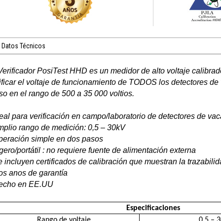
Datos Técnicos
Verificador PosiTest HHD es un medidor de alto voltaje calibrad
ificar el voltaje de funcionamiento de TODOS los detectores d
so en el rango de 500 a 35 000 voltios.
deal para verificación en campo/laboratorio de detectores de v
mplio rango de medición: 0,5 – 30kV
peración simple en dos pasos
igero/portátil : no requiere fuente de alimentación externa
e incluyen certificados de calibración que muestran la trazabil
os anos de garantía
Hecho en EE.UU
Especificaciones
Rango de voltaje
0,5 – 3