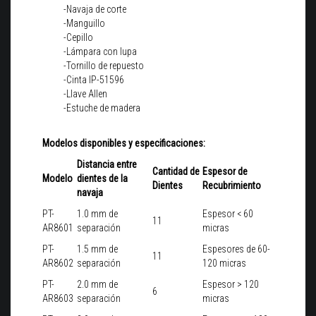
-Navaja de corte
-Manguillo
-Cepillo
-Lámpara con lupa
-Tornillo de repuesto
-Cinta IP-51596
-Llave Allen
-Estuche de madera
Modelos disponibles y especificaciones:
Distancia entre
Cantidad de
Espesor de
Modelo
dientes de la
Dientes
Recubrimiento
navaja
PT-
1.0 mm de
Espesor < 60
11
AR8601
separación
micras
PT-
1.5 mm de
Espesores de 60-
11
AR8602
separación
120 micras
PT-
2.0 mm de
Espesor > 120
6
AR8603
separación
micras