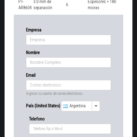
PT-
3.0 mm de
Espesores > 180
6
AR8604
separación
micras
Empresa
Nombre
Email
Ingrese su cuenta de correo electrónico.
País (United States)
Argentina
Telefono