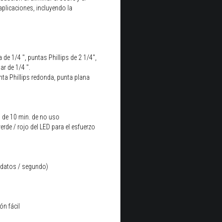
plicaciones, incluyendo la
de 1/4 ", puntas Phillips de 2 1/4",
r de 1/4 ".
nta Phillips redonda, punta plana
 de 10 min. de no uso
erde / rojo del LED para el esfuerzo
0 datos / segundo)
ón fácil