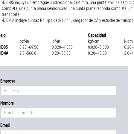
-DID-05 incluye un embrague unidireccional de 4 mm, una punta Phillips semicirc
completa, una punta plana semicircular, una punta plana redonda completa, un
transporte
-DID-4A incluye puntas Phillips de 2-1 / 4 ", cargador de CA y estuche de transpo
elo
Capacidad
ozf-in
lbf-in
kgf-cm
N-cm
DID05
0.20~69.50
0.020~4.500
0.020~5.000
0.20~
DID4A
2.0~560.0
0.20~35.00
0.20~40.00
2.0~4
Empresa
Nombre
Email