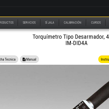
RODUCTOS
SERVICIOS
SÍ JALA
CALIBRACIÓN
CURSOS
Torquímetro Tipo Desarmador, 
IM-DID4A
Instr
cha Tecnica
Manual