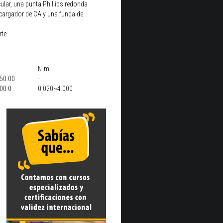
ular, una punta Phillips redonda
 cargador de CA y una funda de
rte
N-m
50.00
-
00.0
0.020~4.000