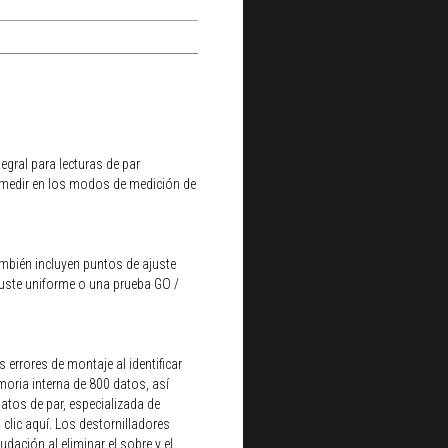
egral para lecturas de par
 y medir en los modos de medición de
ambién incluyen puntos de ajuste
juste uniforme o una prueba GO /
errores de montaje al identificar
oria interna de 800 datos, así
atos de par, especializada de
lic aquí. Los destornilladores
dación al eliminar el sobre y el