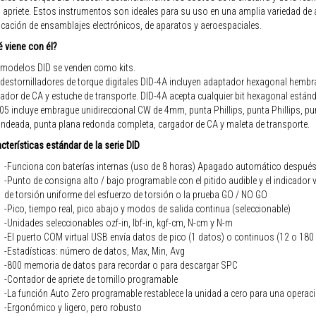
 apriete. Estos instrumentos son ideales para su uso en una amplia variedad de a
icación de ensamblajes electrónicos, de aparatos y aeroespaciales.
 viene con él?
modelos DID se venden como kits.
destornilladores de torque digitales DID-4A incluyen adaptador hexagonal hembra 
ador de CA y estuche de transporte. DID-4A acepta cualquier bit hexagonal estánda
05 incluye embrague unidireccional CW de 4mm, punta Phillips, punta Phillips, pu
ndeada, punta plana redonda completa, cargador de CA y maleta de transporte.
cterísticas estándar de la serie DID
-Funciona con baterías internas (uso de 8 horas) Apagado automático después
-Punto de consigna alto / bajo programable con el pitido audible y el indicador v
de torsión uniforme del esfuerzo de torsión o la prueba GO / NO GO
-Pico, tiempo real, pico abajo y modos de salida continua (seleccionable)
-Unidades seleccionables ozf-in, lbf-in, kgf-cm, N-cm y N-m
-El puerto COM virtual USB envía datos de pico (1 datos) o continuos (12 o 18
-Estadísticas: número de datos, Max, Min, Avg
-800 memoria de datos para recordar o para descargar SPC
-Contador de apriete de tornillo programable
-La función Auto Zero programable restablece la unidad a cero para una operaci
-Ergonómico y ligero, pero robusto