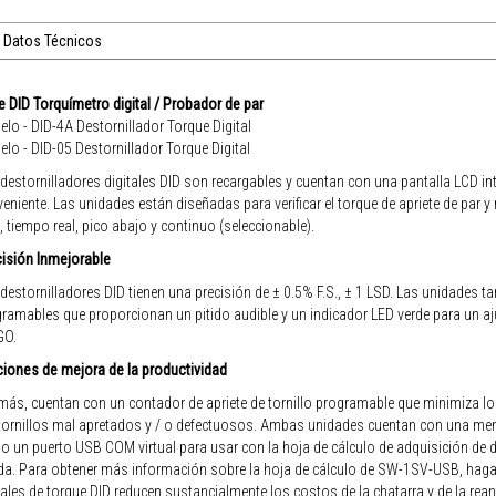
Datos Técnicos
e DID Torquímetro digital / Probador de par
lo - DID-4A Destornillador Torque Digital
lo - DID-05 Destornillador Torque Digital
destornilladores digitales DID son recargables y cuentan con una pantalla LCD int
eniente. Las unidades están diseñadas para verificar el torque de apriete de par
, tiempo real, pico abajo y continuo (seleccionable).
isión Inmejorable
destornilladores DID tienen una precisión de ± 0.5% F.S., ± 1 LSD. Las unidades t
ramables que proporcionan un pitido audible y un indicador LED verde para un a
GO.
iones de mejora de la productividad
ás, cuentan con un contador de apriete de tornillo programable que minimiza los 
tornillos mal apretados y / o defectuosos. Ambas unidades cuentan con una mem
 un puerto USB COM virtual para usar con la hoja de cálculo de adquisición de d
a. Para obtener más información sobre la hoja de cálculo de SW-1SV-USB, haga c
tales de torque DID reducen sustancialmente los costos de la chatarra y de la reanu