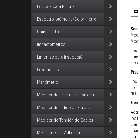
Equipos para Pintura
Espectrofotómetro/Colorimetro
Seri
Gaussimetros
Mode
Mode
Impactómetros
Los 
conv
Linternas para Inspección
pico
Luxómetros
Prec
Los 
Manómetro
prog
NO 
Medidor de Fallas Ultrasonicas
Func
Medidor de Índice de Fluidez.
Adem
los 
Medidor de Tensión de Cables
como
Imad
Medidores de Adhesión
digi