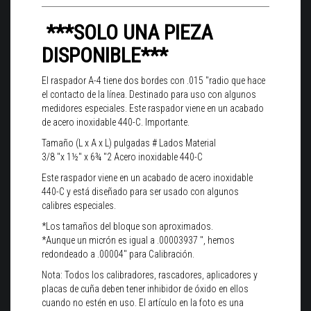
***SOLO UNA PIEZA
DISPONIBLE***
El raspador A-4 tiene dos bordes con .015 "radio que hace
el contacto de la línea. Destinado para uso con algunos
medidores especiales. Este raspador viene en un acabado
de acero inoxidable 440-C. Importante.
Tamaño (L x A x L) pulgadas # Lados Material
3/8 "x 1½" x 6¾ "2 Acero inoxidable 440-C
Este raspador viene en un acabado de acero inoxidable
440-C y está diseñado para ser usado con algunos
calibres especiales.
*Los tamaños del bloque son aproximados.
*Aunque un micrón es igual a .00003937 ", hemos
redondeado a .00004" para Calibración.
Nota: Todos los calibradores, rascadores, aplicadores y
placas de cuña deben tener inhibidor de óxido en ellos
cuando no estén en uso. El artículo en la foto es una