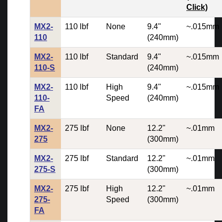
Click)
MX2-
110 lbf
None
9.4"
~.015mm
110
(240mm)
MX2-
110 lbf
Standard
9.4"
~.015mm
110-S
(240mm)
MX2-
110 lbf
High
9.4"
~.015mm
110-
Speed
(240mm)
FA
MX2-
275 lbf
None
12.2"
~.01mm
275
(300mm)
MX2-
275 lbf
Standard
12.2"
~.01mm
275-S
(300mm)
MX2-
275 lbf
High
12.2"
~.01mm
275-
Speed
(300mm)
FA