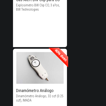
Explosimetro BW Clip CO, 3 a?os,
BW Technologies
40% desc
40% desc
40% de
Descuento!
Dinamómetro Análogo
Dinamómetro Análogo, 32 ozf (0.25
ozf), IMADA