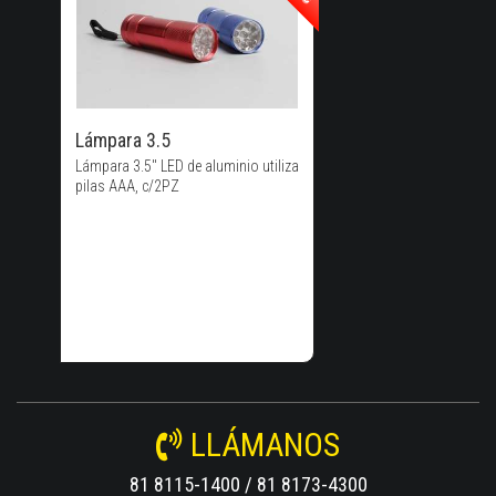
40% de
Descuento!
Lámpara 3.5
Lámpara 3.5" LED de aluminio utiliza
pilas AAA, c/2PZ
LLÁMANOS
81 8115-1400 / 81 8173-4300