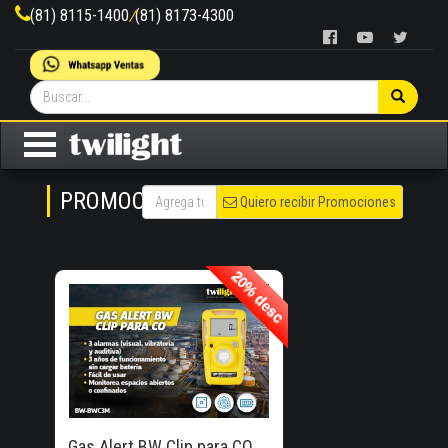
(81) 8115-1400
/
(81) 8173-4300
PROMOCIONES
Quiero recibir Promociones
20% desc
20% desc
20% de
Descuento!
Gas Alert BW Clip para CO