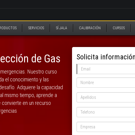
RODUCTOS
SERVICIOS
SÍ JALA
CALIBRACIÓN
CURSOS
tección de Gas
Solicita informació
 emergencias. Nuestro curso
da el conocimiento y las
 desafío. Adquiere la capacidad
 al mismo tiempo, aprende a
 convierte en un recurso
rgencias