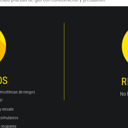
OS
R
tmosféricas de riesgos
No h
RCP
y rescate
y simulacros
 Incipiente