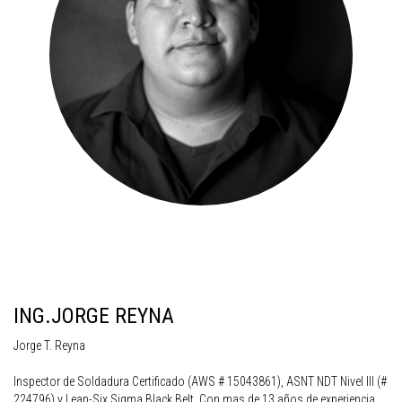
ING.JORGE REYNA
Jorge T. Reyna
Inspector de Soldadura Certificado (AWS # 15043861), ASNT NDT Nivel III (#
224796) y Lean-Six Sigma Black Belt. Con mas de 13 años de experiencia