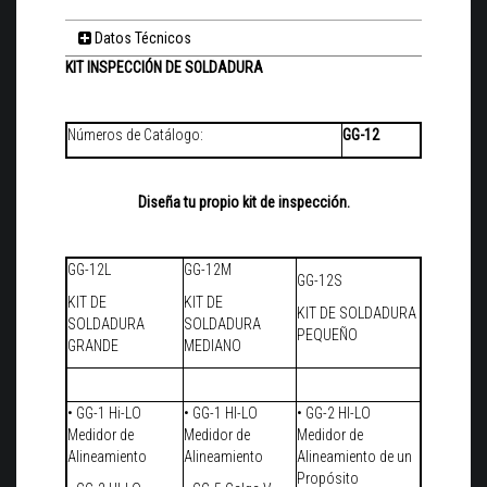
Datos Técnicos
KIT INSPECCIÓN DE SOLDADURA
Números de Catálogo:
GG-12
Diseña tu propio kit de inspección.
GG-12L
GG-12M
GG-12S
KIT DE
KIT DE
KIT DE SOLDADURA
SOLDADURA
SOLDADURA
PEQUEÑO
GRANDE
MEDIANO
• GG-1 Hi-LO
• GG-1 HI-LO
• GG-2 HI-LO
Medidor de
Medidor de
Medidor de
Alineamiento
Alineamiento
Alineamiento de un
Propósito