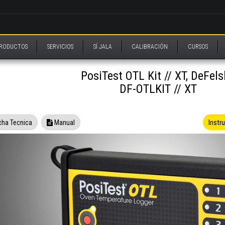
RODUCTOS
SERVICIOS
SÍ JALA
CALIBRACIÓN
CURSOS
PosiTest OTL Kit // XT, DeFel
DF-OTLKIT // XT
Instr
cha Tecnica
Manual