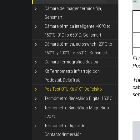
Cámara de imagen térmica fija,
Sensmart
Cámara térmica inteligente -40°C to
150°C, 0°C to 650°C, Sensmart
Cámara térmica, autoswitch -20°C to
150°C y 100°C to 550°C, Sensmart
El 
Camara Termografica Basica
Pos
Kit Termómetro infrarrojo con
Pedestal, DeltaTrak
Hay
cab
PosiTest OTL Kit // XT, DeFelsko
sep
Termómetro Bimetálico Digital 150ºC
Termometro Bimetálico Magnético
120 ºC
Termómetro Digital de
Contacto/Inmersión