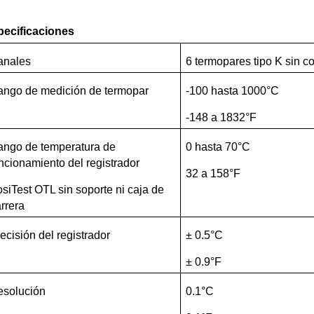
pecificaciones
anales
6 termopares tipo K sin co
ngo de medición de termopar
-100 hasta 1000°C
-148 a 1832°F
ngo de temperatura de
0 hasta 70°C
ncionamiento del registrador
32 a 158°F
siTest OTL sin soporte ni caja de
rrera
ecisión del registrador
± 0.5°C
± 0.9°F
esolución
0.1°C