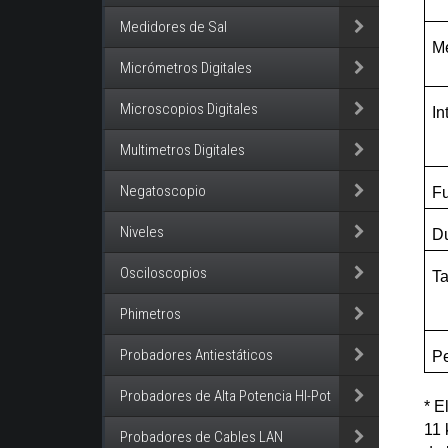
Medidores de Sal
M
Micrómetros Digitales
Microscopios Digitales
In
Multimetros Digitales
Negatoscopio
Fu
Niveles
Du
Osciloscopios
T
Phimetros
Probadores Antiestáticos
P
Probadores de Alta Potencia HI-Pot
* E
11 
Probadores de Cables LAN