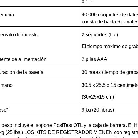
0,1°F
emoria
40.000 conjuntos de dato
consta de hasta 6 canales
tervalo de muestra
2 segundos (fijo)
El tiempo máximo de grab
ente de alimentación
2 pilas AAA
ración de la batería
30 horas (tiempo de grab
amano
30.5 x 25.5 x 15 centímet
(30x25x15 cm)
eso*
9 kg (20 libras)
l peso incluye el soporte PosiTest OTL y la caja de barrera. El
kg (25 lbs.) LOS KITS DE REGISTRADOR VIENEN con registrad