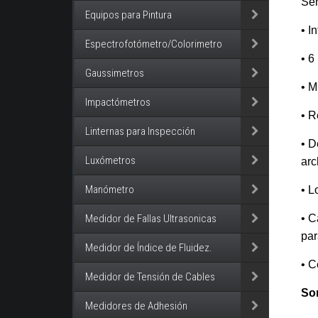
Sen
Equipos para Pintura
• I
Espectrofotómetro/Colorimetro
• 6
Gaussimetros
• M
Impactómetros
• R
Linternas para Inspección
• D
Luxómetros
arc
Manómetro
• L
• C
Medidor de Fallas Ultrasonicas
par
Medidor de Índice de Fluidez.
• C
Medidor de Tensión de Cables
So
Medidores de Adhesión