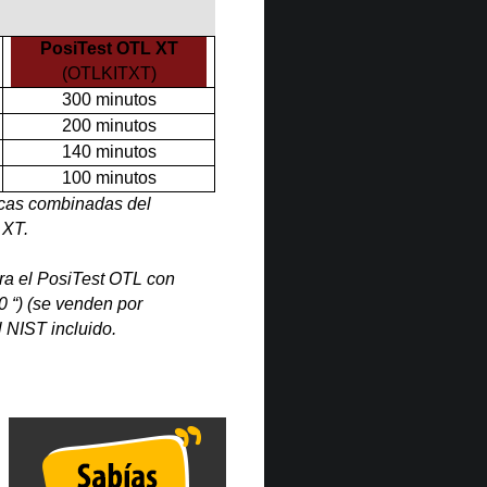
PosiTest OTL XT
(OTLKITXT)
300 minutos
200 minutos
140 minutos
100 minutos
rmicas combinadas del
 XT.
ra el PosiTest OTL con
0 “) (se venden por
l NIST incluido.