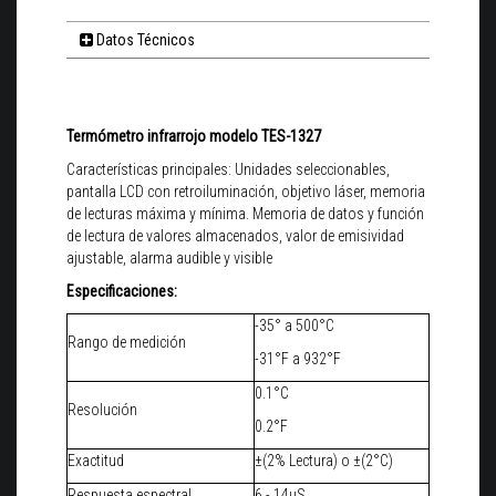
Datos Técnicos
Termómetro infrarrojo modelo TES-1327
Características principales: Unidades seleccionables,
pantalla LCD con retroiluminación, objetivo láser, memoria
de lecturas máxima y mínima. Memoria de datos y función
de lectura de valores almacenados, valor de emisividad
ajustable, alarma audible y visible
Especificaciones:
-35° a 500°C
Rango de medición
-31°F a 932°F
0.1°C
Resolución
0.2°F
Exactitud
±(2% Lectura) o ±(2°C)
Respuesta espectral
6 - 14µS