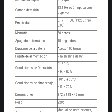
12:1 Relación óptica con
Campo de visión
objetivo
0.17 – 1.00, (1326S : fijo
Emisividad
0.95)
Memoria
50 datos
Apagado automático
15 segundos
Duración de la batería
Aprox. 100 horas
Fuente de alimentación
Pila alcalina de 9V
0°-50°C
Condiciones de Operación
H.R. < 80%
-10°C a 60°C
Condiciones de almacenaje
H.R. < 70%
Dimensiones
172 x 118 x 46 mm
Peso
220g
Manual de instrucciones,