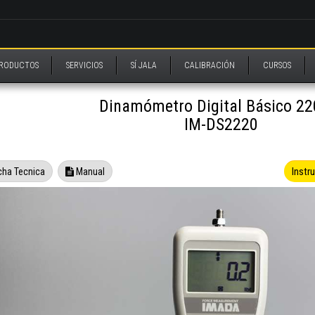
RODUCTOS
SERVICIOS
SÍ JALA
CALIBRACIÓN
CURSOS
Dinamómetro Digital Básico 220
IM-DS2220
Instr
cha Tecnica
Manual