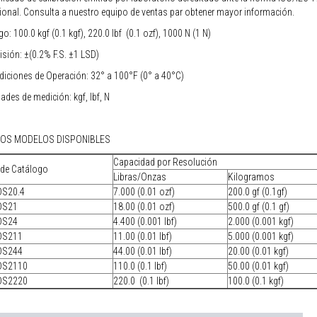
ional. Consulta a nuestro equipo de ventas par obtener mayor información.
o: 100.0 kgf (0.1 kgf), 220.0 lbf (0.1 ozf), 1000 N (1 N)
isión: ±(0.2% F.S. ±1 LSD)
iciones de Operación: 32° a 100°F (0° a 40°C)
ades de medición: kgf, lbf, N
OS MODELOS DISPONIBLES
Capacidad por Resolución
 de Catálogo
Libras/Onzas
Kilogramos
DS20.4
7.000 (0.01 ozf)
200.0 gf (0.1gf)
DS21
18.00 (0.01 ozf)
500.0 gf (0.1 gf)
DS24
4.400 (0.001 lbf)
2.000 (0.001 kgf)
DS211
11.00 (0.01 lbf)
5.000 (0.001 kgf)
DS244
44.00 (0.01 lbf)
20.00 (0.01 kgf)
DS2110
110.0 (0.1 lbf)
50.00 (0.01 kgf)
DS2220
220.0 (0.1 lbf)
100.0 (0.1 kgf)