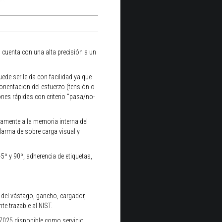
cuenta con una alta precisión a un
de ser leida con facilidad ya que
orientacion del esfuerzo (tensión o
ones rápidas con criterio "pasa/no-
amente a la memoria interna del
larma de sobre carga visual y
5º y 90º, adherencia de etiquetas,
del vástago, gancho, cargador,
te trazable al NIST.
 17025 disponible como servicio