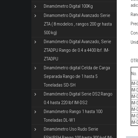
adic
Dinamómetro Digital 100Kg
Rang
Dinamometro Digital Avanzado Serie
Prec
ZTA ( 8 modelos , rangos 200 gr hasta
500 kg)
Cond
Dinamómetro Digital Avanzado, Serie
Unid
ZTADPU Rango de 0.4 a 4400 lbf. IM-
ZTADPU
OTR
Dinamómetro digital Celda de Carga
No.
Separada Rango de 1 hasta 5
IM-
Toneladas SD-SH
IM-
Dinamómetro Digital Serie DS2 Rango
IM-
0.4 hasta 220 lbf IM-DS2
IM-
IM-
Dinamómetro Rango 1 hasta 100
IM-
Toneladas DL-W1
IM-
Dinamómetro Uso Rudo Serie
ESH/PSH Rango 100 hasta 300 kgf IM-