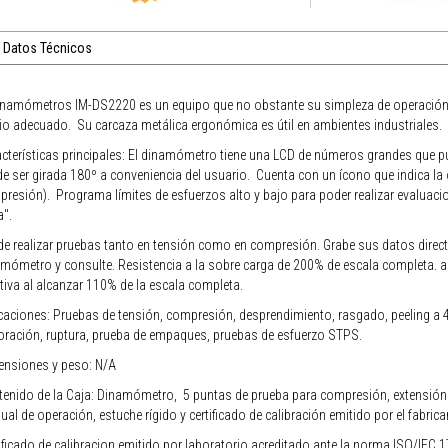
Datos Técnicos
inamómetros IM-DS2220 es un equipo que no obstante su simpleza de operación 
io adecuado. Su carcaza metálica ergonómica es útil en ambientes industriales.
cterísticas principales: El dinamómetro tiene una LCD de números grandes que pue
e ser girada 180º a conveniencia del usuario. Cuenta con un ícono que indica la 
resión). Programa límites de esfuerzos alto y bajo para poder realizar evaluaci
a".
e realizar pruebas tanto en tensión como en compresión. Grabe sus datos direct
mómetro y consulte. Resistencia a la sobre carga de 200% de escala completa. a
tiva al alcanzar 110% de la escala completa.
caciones: Pruebas de tensión, compresión, desprendimiento, rasgado, peeling a 4
oración, ruptura, prueba de empaques, pruebas de esfuerzo STPS.
ensiones y peso: N/A
enido de la Caja: Dinamómetro, 5 puntas de prueba para compresión, extensión 
al de operación, estuche rígido y certificado de calibración emitido por el fabrican
ificado de calibracion emitido por laboratorio acreditado ante la norma ISO/IEC