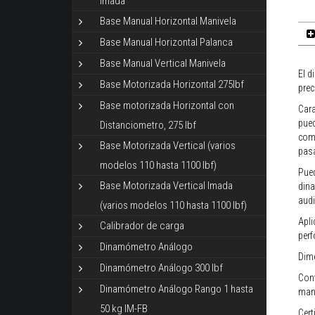
Imada
Base Manual Horizontal Manivela
Base Manual Horizontal Palanca
Base Manual Vertical Manivela
El d
Base Motorizada Horizontal 275lbf
prec
Base motorizada Horizontal con
Cara
pued
Distanciometro, 275 lbf
comp
Base Motorizada Vertical (varios
pas
modelos 110 hasta 1100 lbf)
Pued
Base Motorizada Vertical Imada
dina
audi
(varios modelos 110 hasta 1100 lbf)
Apli
Calibrador de carga
perf
Dinamómetro Análogo
Dim
Dinamómetro Análogo 300 lbf
Cont
Dinamómetro Análogo Rango 1 hasta
manu
50 kg IM-FB
Cert