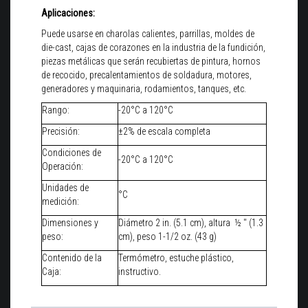
Aplicaciones:
Puede usarse en charolas calientes, parrillas, moldes de
die-cast, cajas de corazones en la industria de la fundición,
piezas metálicas que serán recubiertas de pintura, hornos
de recocido, precalentamientos de soldadura, motores,
generadores y maquinaria, rodamientos, tanques, etc.
Rango:
-20°C a 120°C
Precisión:
±2% de escala completa
Condiciones de
-20°C a 120°C
Operación:
Unidades de
°C
medición:
Dimensiones y
Diámetro 2 in. (5.1 cm), altura ½ " (1.3
peso:
cm), peso 1-1/2 oz. (43 g)
Contenido de la
Termómetro, estuche plástico,
Caja:
instructivo.