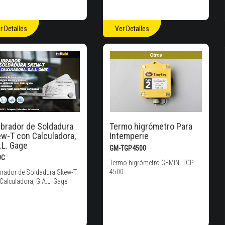
r Detalles
Ver Detalles
ibrador de Soldadura
Termo higrómetro Para
w-T con Calculadora,
Intemperie
.L. Gage
GM-TGP4500
9C
Termo higrómetro GEMINI TGP-
4500
brador de Soldadura Skew-T
Calculadora, G.A.L. Gage