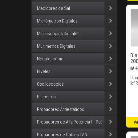
Medidores de Sal
Micrómetros Digitales
Microscopios Digitales
Multimetros Digitales
Di
Negatoscopio
200
IM-
Niveles
Din
lbf 
Osciloscopios
Phimetros
Probadores Antiestáticos
Probadores de Alta Potencia HI-Pot
Ve
Probadores de Cables LAN