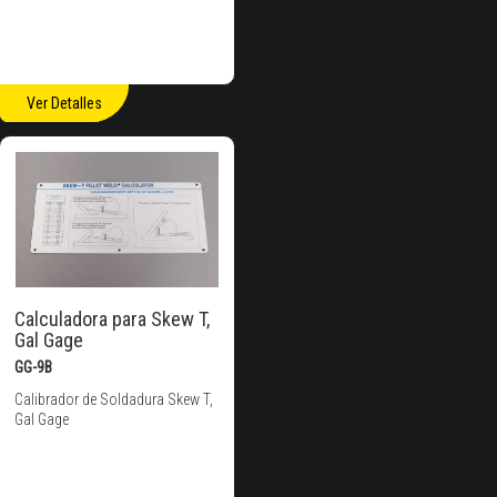
Ver Detalles
Calculadora para Skew T,
Gal Gage
GG-9B
Calibrador de Soldadura Skew T,
Gal Gage