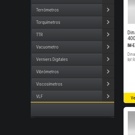
Terrómetros
Torquímetros
Di
TTR
400
IM-
Vacuometro
Din
Verniers Digitales
lbf 
Vibrómetros
Viscosímetros
VLF
Ve