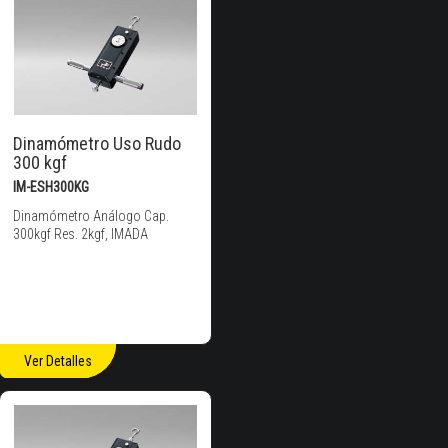
Dinamómetro Uso Rudo
300 kgf
IM-ESH300KG
Dinamómetro Análogo Cap.
300kgf Res. 2kgf, IMADA
Ver Detalles