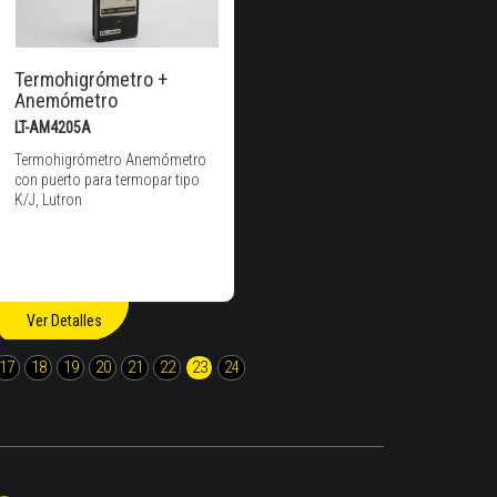
Termohigrómetro +
Anemómetro
LT-AM4205A
Termohigrómetro Anemómetro
con puerto para termopar tipo
K/J, Lutron
Ver Detalles
17
18
19
20
21
22
23
24