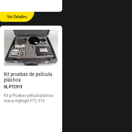
Ver Detalles
Kit pruebas de película
plástica
HL-PTC919
Kit p/Pruebas película plástica
marca Highlight PTC-919