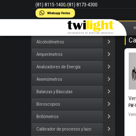
(81) 8115-1400
/
(81) 8173-4300
P
Ca
Alcoholímetros
Amperímetros
Analizadores de Energía
Anemómetros
Balanzas y Básculas
Ver
Boroscopios
FW-
Vern
Brillómetros
Calibrador de procesos y lazo