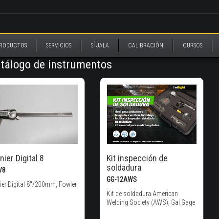
RODUCTOS
SERVICIOS
SÍ JALA
CALIBRACIÓN
CURSOS
tálogo de instrumentos
nier Digital 8
Kit inspección de
soldadura
V8
GG-12AWS
ier Digital 8"/200mm, Fowler
Kit de soldadura American
Welding Society (AWS), Gal Gage