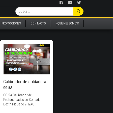
PROMOCIONES
CONTACTO
¿QUIENES SOMOS?
Calibrador de soldadura
GG-5A
GG-5A Calibrador de
Profundidades en Soldadura
Depth Pit Gage V-WAC