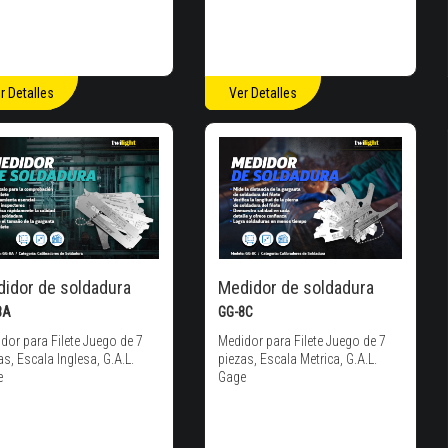
r Detalles
Ver Detalles
idor de soldadura
Medidor de soldadura
8A
GG-8C
dor para Filete Juego de 7
Medidor para Filete Juego de 7
as, Escala Inglesa, G.A.L.
piezas, Escala Metrica, G.A.L.
e
Gage