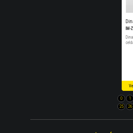
Di
IM-
Dina
celd
Ve
0
1
25
26