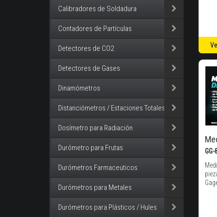
Calibradores de Soldadura
Contadores de Partículas
Ve
Detectores de CO2
Detectores de Gases
Dinamómetros
Distanciómetros / Estaciones Totales
Dosímetro para Radiación
Med
Durómetro para Frutas
GG-
Medi
Durómetros Farmaceuticos
piez
Gag
Durómetros para Metales
Durómetros para Plásticos / Hules