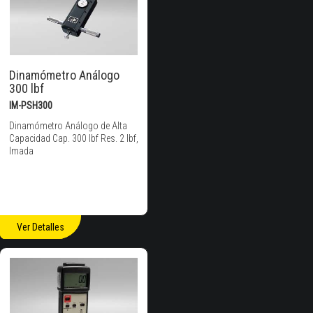
Dinamómetro Análogo
300 lbf
IM-PSH300
Dinamómetro Análogo de Alta
Capacidad Cap. 300 lbf Res. 2 lbf,
Imada
Ver Detalles