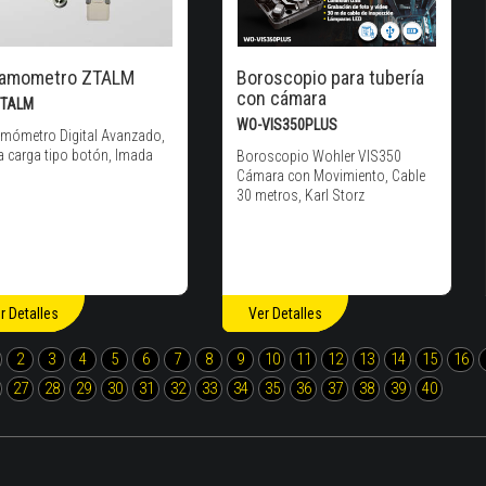
namometro ZTALM
Boroscopio para tubería
con cámara
ZTALM
WO-VIS350PLUS
mómetro Digital Avanzado,
a carga tipo botón, Imada
Boroscopio Wohler VIS350
Cámara con Movimiento, Cable
30 metros, Karl Storz
r Detalles
Ver Detalles
2
3
4
5
6
7
8
9
10
11
12
13
14
15
16
27
28
29
30
31
32
33
34
35
36
37
38
39
40