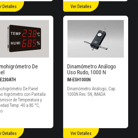
r Detalles
Ver Detalles
mohigrómetro De
Dinamómetro Análogo
el
Uso Rudo, 1000 N
HE230ATH
IM-ESH1000N
ohigrómetro De Panel
Dinamómetro Análogo, Cap.
o higrómetro con Pantalla
1000N Res. 5N, IMADA
smisor de Temperatura y
dad Temp -40 a 85 °C,
to
r Detalles
Ver Detalles