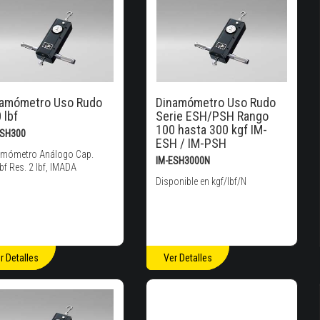
namómetro Uso Rudo
Dinamómetro Uso Rudo
 lbf
Serie ESH/PSH Rango
100 hasta 300 kgf IM-
ESH300
ESH / IM-PSH
amómetro Análogo Cap.
IM-ESH3000N
bf Res. 2 lbf, IMADA
Disponible en kgf/lbf/N
r Detalles
Ver Detalles