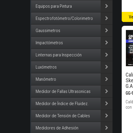
Equipos para Pintura
Ve
Espectrofotómetro/Colorimetro
Gaussimetros
Impactómetros
Linternas para Inspección
Luxómetros
Cal
Manómetro
Ske
G.A
Medidor de Fallas Ultrasonicas
GG-
Cali
Medidor de Índice de Fluidez.
con 
Medidor de Tensión de Cables
Medidores de Adhesión