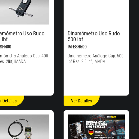
namómetro Uso Rudo
Dinamómetro Uso Rudo
 lbf
500 lbf
ESH400
IM-ESH500
amómetro Análogo Cap. 400
Dinamómetro Análogo Cap. 500
Res. 2lbf, IMADA
lbf Res. 2.5 lbf, IMADA
r Detalles
Ver Detalles