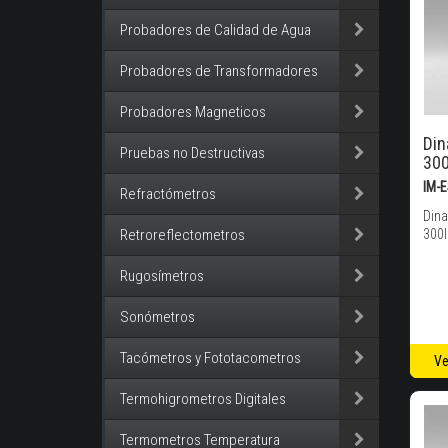
Probadores de Calidad de Agua
Probadores de Transformadores
Probadores Magneticos
Di
Pruebas no Destructivas
300
IM-
Refractómetros
Din
Retroreflectometros
300l
Rugosímetros
Sonómetros
Tacómetros y Fototacometros
Ve
Termohigrometros Digitales
Termometros Temperatura