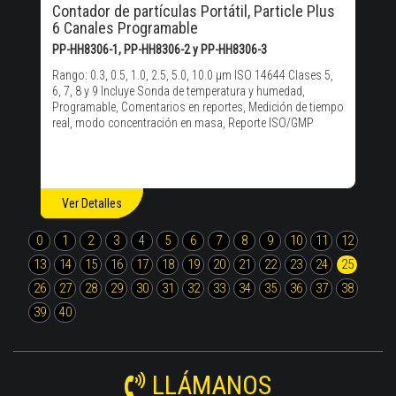
Contador de partículas Portátil, Particle Plus
6 Canales Programable
PP-HH8306-1, PP-HH8306-2 y PP-HH8306-3
Rango: 0.3, 0.5, 1.0, 2.5, 5.0, 10.0 μm ISO 14644 Clases 5,
6, 7, 8 y 9 Incluye Sonda de temperatura y humedad,
Programable, Comentarios en reportes, Medición de tiempo
real, modo concentración en masa, Reporte ISO/GMP
Ver Detalles
0
1
2
3
4
5
6
7
8
9
10
11
12
13
14
15
16
17
18
19
20
21
22
23
24
25
26
27
28
29
30
31
32
33
34
35
36
37
38
39
40
LLÁMANOS